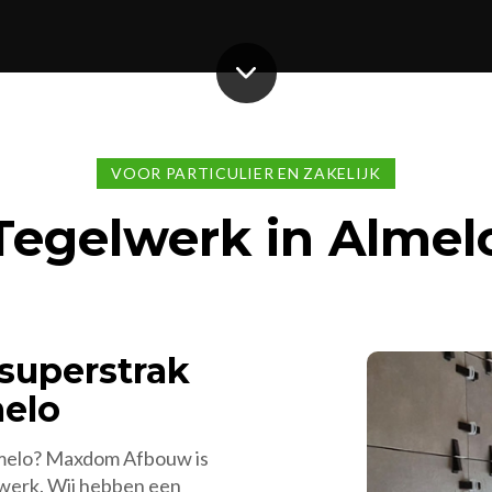
VOOR PARTICULIER EN ZAKELIJK
Tegelwerk in Almel
 superstrak
melo
lmelo? Maxdom Afbouw is
werk. Wij hebben een