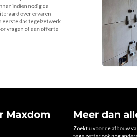
unnen indien nodig de
iteraard over ervaren
n eersteklas tegelzetwerk
or vragen of een offerte
or Maxdom
Meer dan all
Zoekt u voor de afbouw va
tegelzetter ook nog andere