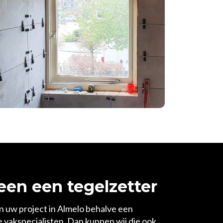
een een tegelzetter
n uw project in Almelo behalve een
 vakspecialisten. Dan kunnen wij die ook