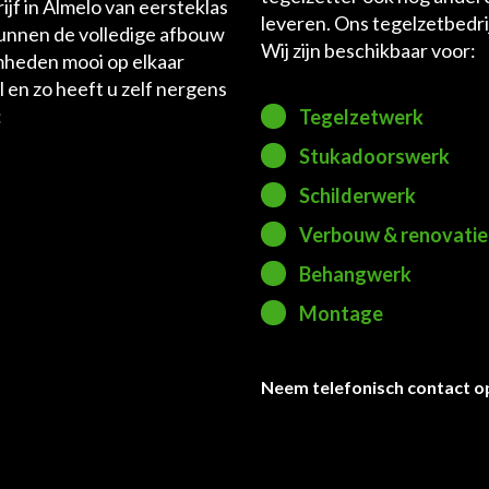
ijf in Almelo van eersteklas
leveren. Ons tegelzetbedri
kunnen de volledige afbouw
Wij zijn beschikbaar voor:
mheden mooi op elkaar
l en zo heeft u zelf nergens
:
Tegelzetwerk
Stukadoorswerk
Schilderwerk
Verbouw & renovatie
Behangwerk
Montage
Neem telefonisch contact o