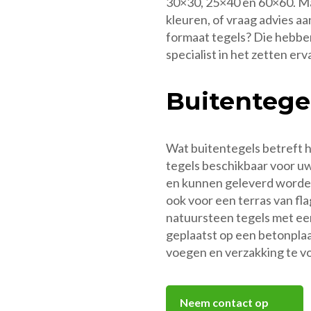
30×30, 25×40 en 60×60. Ma
kleuren, of vraag advies aa
formaat tegels? Die hebben
specialist in het zetten erv
Buitentege
Wat buitentegels betreft 
tegels beschikbaar voor uw
en kunnen geleverd worden 
ook voor een terras van fla
natuursteen tegels met e
geplaatst op een betonplaa
voegen en verzakking te 
Neem contact op