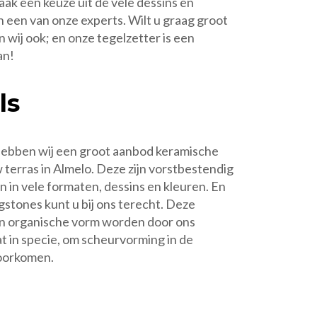
ak een keuze uit de vele dessins en
n een van onze experts. Wilt u graag groot
 wij ook; en onze tegelzetter is een
an!
ls
hebben wij een groot aanbod keramische
 terras in Almelo. Deze zijn vorstbestendig
in vele formaten, dessins en kleuren. En
gstones kunt u bij ons terecht. Deze
en organische vorm worden door ons
t in specie, om scheurvorming in de
voorkomen.