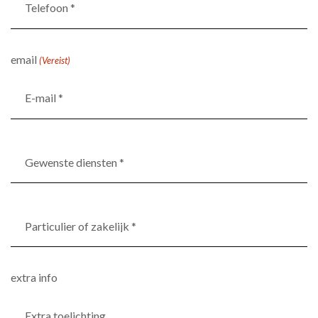
*
(Vereist)
email
(Vereist)
Gewenste
diensten
*
(Vereist)
Particulier
of
zakelijk
*
extra info
(Vereist)