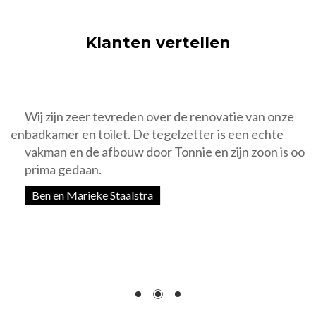
Klanten vertellen
Wij zijn zeer tevreden over de renovatie van onze
W
en
badkamer en toilet. De tegelzetter is een echte
W
vakman en de afbouw door Tonnie en zijn zoon is ook
z
prima gedaan.
l
w
Ben en Marieke Staalstra
n
v
M