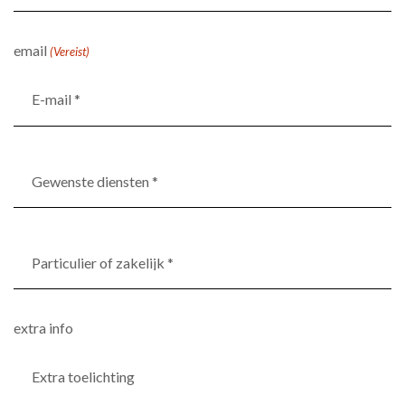
(Vereist)
email
(Vereist)
Gewenste
diensten
*
(Vereist)
Particulier
of
zakelijk
*
extra info
(Vereist)