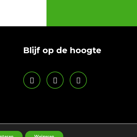
Blijf op de hoogte
.B01 KVK: 97393207 BTW:
pteren
Weigeren