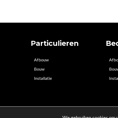
Particulieren
Bed
Afbouw
Afb
Bouw
Bou
Installatie
Insta
© Copyright -
Site
We gebruiken cookies om u 
2026
Maxdom
NL.868