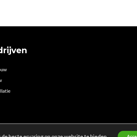
rijven
ouw
w
llatie
map
Privacybeleid
KVK: 97398535 BTW: NL.868035208
de beste ervaring op onze website te bieden.
033406.B01
Acce