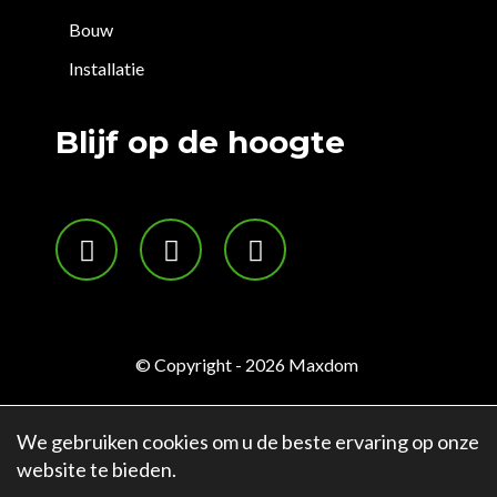
Bouw
Installatie
Blijf op de hoogte
© Copyright - 2026
Maxdom
Sitemap
Privacybeleid
KVK: 97398535 BTW:
We gebruiken cookies om u de beste ervaring op onze
NL.868035208.B01 KVK: 97393207 BTW:
website te bieden.
NL.868033406.B01