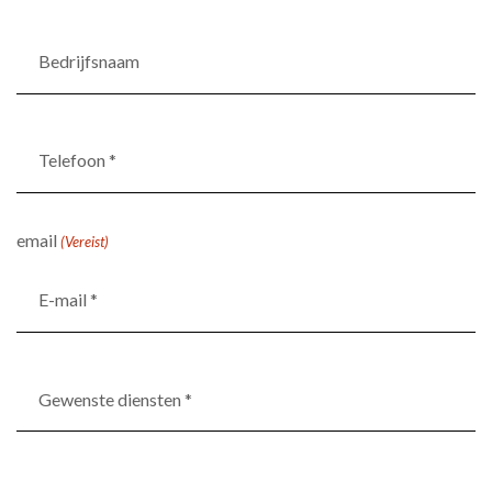
Bedrijfsnaam
Telefoon
*
(Vereist)
email
(Vereist)
Gewenste
diensten
*
(Vereist)
Particulier