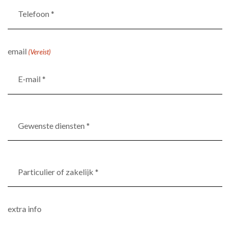
Telefoon
*
(Vereist)
email
(Vereist)
Gewenste
diensten
*
(Vereist)
Particulier
of
zakelijk
*
extra info
(Vereist)