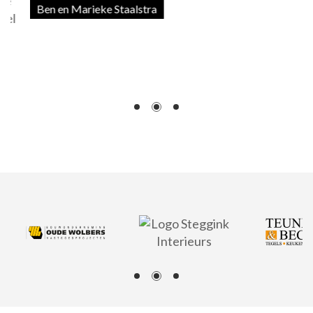
w
Ben en Marieke Staalstra
n
v
M