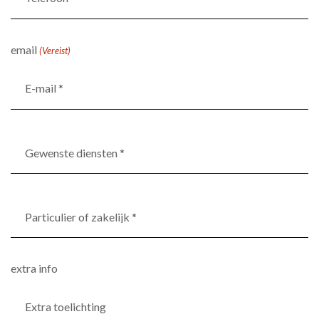
*
(Vereist)
email
(Vereist)
Gewenste
diensten
*
(Vereist)
Particulier
of
zakelijk
*
extra info
(Vereist)