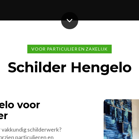
VOOR PARTICULIER EN ZAKELIJK
Schilder Hengelo
elo voor
er
r vakkundig schilderwerk?
zien particulieren en