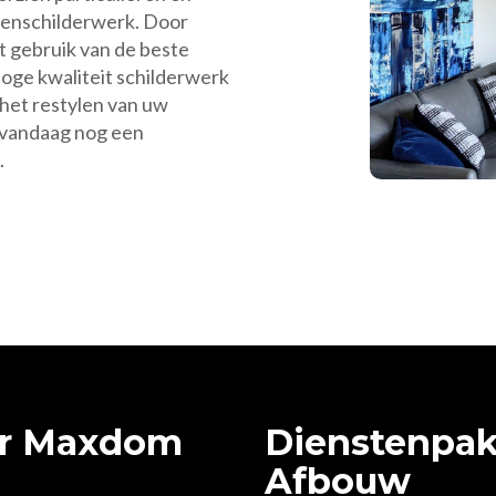
tenschilderwerk. Door
t gebruik van de beste
hoge kwaliteit schilderwerk
 het restylen van uw
g vandaag nog een
.
or Maxdom
Dienstenpa
Afbouw