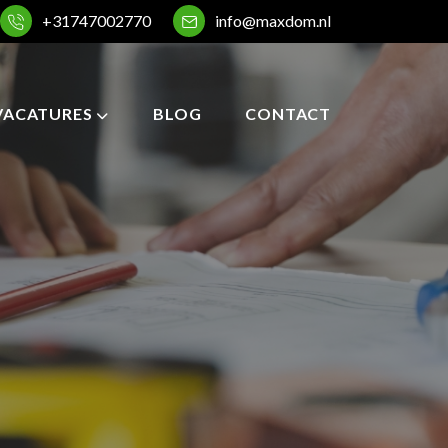
+31747002770
info@maxdom.nl
VACATURES
BLOG
CONTACT