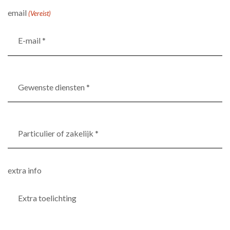
email
(Vereist)
Gewenste
diensten
*
(Vereist)
Particulier
of
zakelijk
*
extra info
(Vereist)