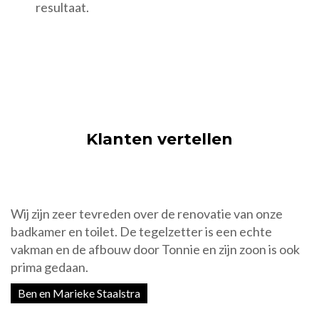
resultaat.
Klanten vertellen
Wij zijn zeer tevreden over de renovatie van onze
W
en
badkamer en toilet. De tegelzetter is een echte
W
vakman en de afbouw door Tonnie en zijn zoon is ook
z
prima gedaan.
l
w
Ben en Marieke Staalstra
n