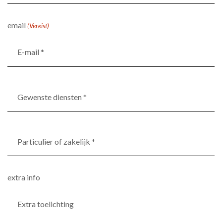
(Vereist)
email
(Vereist)
Gewenste
diensten
*
(Vereist)
Particulier
of
zakelijk
*
extra info
(Vereist)