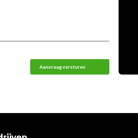
(Vereist)
rijven