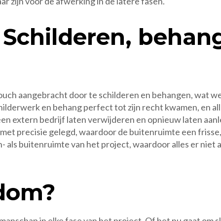
ar zijn voor de afwerking in de latere fasen.
– Schilderen, behan
 touch aangebracht door te schilderen en behangen, wat 
ilderwerk en behang perfect tot zijn recht kwamen, en all
en extern bedrijf laten verwijderen en opnieuw laten aan
met precisie gelegd, waardoor de buitenruimte een frisse
 als buitenruimte van het project, waardoor alles er niet a
dom?
manschap in elke fase van het project. Of het nu gaat om