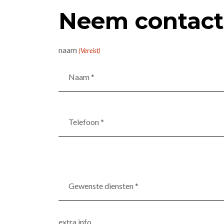
Neem contact
naam
(Vereist)
Telefoon
*
(Vereist)
Gewenste
diensten
*
(Vereist)
extra info