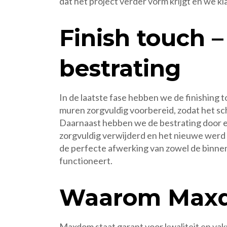
dat het project verder vorm krijgt en we kla
Finish touch 
bestrating
In de laatste fase hebben we de finishing
muren zorgvuldig voorbereid, zodat het sch
Daarnaast hebben we de bestrating door e
zorgvuldig verwijderd en het nieuwe werd 
de perfecte afwerking van zowel de binnen-
functioneert.
Waarom Max
Maxdom staat garant voor kwaliteit en vak